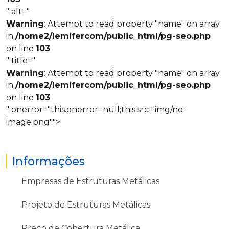
" alt="
Warning
: Attempt to read property "name" on array
in
/home2/lemifercom/public_html/pg-seo.php
on line
103
" title="
Warning
: Attempt to read property "name" on array
in
/home2/lemifercom/public_html/pg-seo.php
on line
103
" onerror="this.onerror=null;this.src='img/no-
image.png';">
Informações
Empresas de Estruturas Metálicas
Projeto de Estruturas Metálicas
Preço de Cobertura Metálica