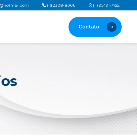
as@hotmail.com
(11) 2308-8006
(11) 95491-7722
Contato
ios