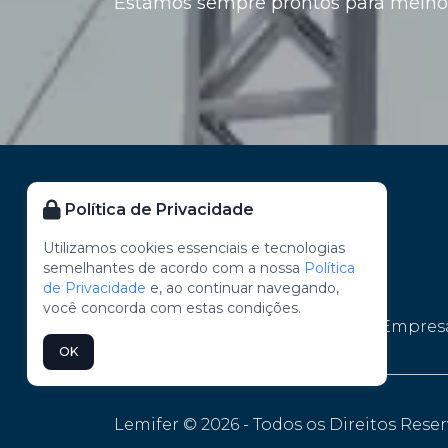
Estamos sempre prontos para melhor
Redução de pilares internos, proporcio
Resistência a ventos fortes, umidade e v
Facilidade de manutenção com inspeç
componentes.
Essas vantagens tornam o sistema metálic
privadas com foco em desempenho durad
entrega.
Política de Privacidade
ES
Utilizamos cookies essenciais e tecnologias
semelhantes de acordo com a nossa
Política
O QUE G
de Privacidade
e, ao continuar navegando,
você concorda com estas condições.
Home
Empres
QUALIDADE
OK
COBE
Lemifer © 2026 - Todos os Direitos Rese