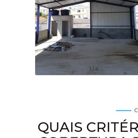
1
/
4
QUAIS CRITÉ