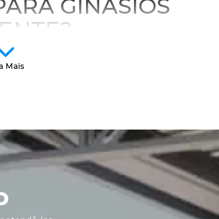
ARA GINÁSIOS
IENTE?
, é fundamental considerar fatores como
a Mais
tural, desempenho acústico e integração com
o natural e ventilação cruzada. A estrutura
exibilidade e confiabilidade.
 grandes vãos com número reduzido de apoios
terna e facilita a circulação. Além disso, sua
as, como ampliações ou reconfigurações do
estrutural.
metálica para ginásios estão:
uras pré-fabricadas e montagem
o
acústicas, que controlam temperatura e