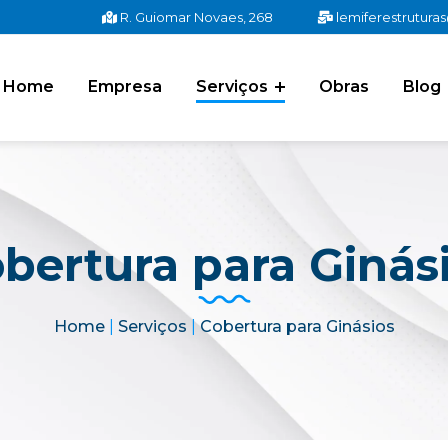
R. Guiomar Novaes, 268
lemiferestrutur
Home
Empresa
Serviços
Obras
Blog
bertura para Ginás
Home
|
Serviços
|
Cobertura para Ginásios