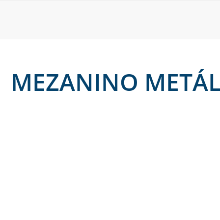
MEZANINO METÁLI
15 de dezembro de 2025
Mezanino de estrutura metálica: quais as vantagens 