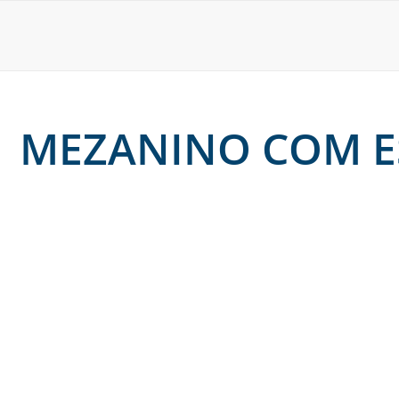
MEZANINO COM E
15 de dezembro de 2025
Mezanino de estrutura metálica: quais as vantagens 