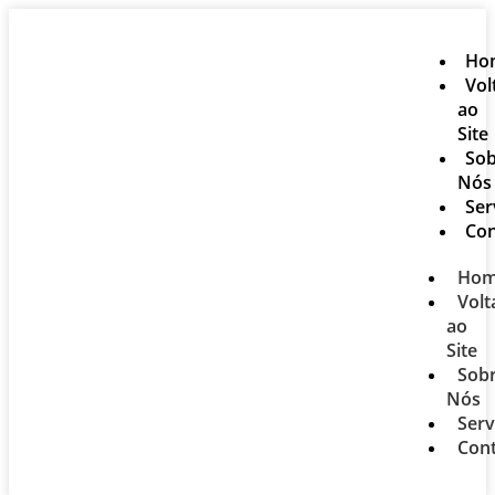
Ho
Vol
ao
Site
Sob
Nós
Ser
Con
Ho
Volt
ao
Site
Sob
Nós
Serv
Con