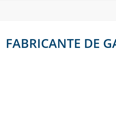
FABRICANTE DE 
19 de dezembro de 2025
Galpão metálico pequeno: por que investir?