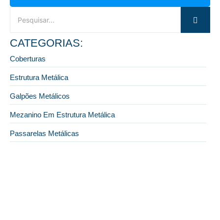
CATEGORIAS:
Coberturas
Estrutura Metálica
Galpões Metálicos
Mezanino Em Estrutura Metálica
Passarelas Metálicas
19 de janeiro de 2026
Cobertura para quadras: onde fazer com mais
segurança?